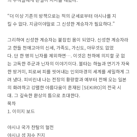
“더 이상 기존의 방책으로는 적의 군세로부터 아시나를 지
킬 수 없다. 지금이야말로 그 신성한 계승자가 필요하다.”
그리하여 신성한 계승자는 붙잡힌 몸이 되었다. 신성한 계승자라
고 한들 천애고아의 신세, 가족도, 가신도, 아무것도 없었
다. 단 한 명의 닌자를 제외하면…. 이것은 천하에 의지할 곳 없
는 고독한 주군과 닌자의 이야기이다. 불타는 하늘과 연기가 자욱
한 땅거미, 피로써 피를 씻어내는 인외마경의 세계를 세밀하게 그
려 냈다. 피비린내 나는 전장의 황량함과 예부터 전해 오는 일본
의 화려하고 강렬한 아름다움이 혼재된 [SEKIRO]의 전국 시
대. 그 깊숙한 환상의 틈으로 초대한다.
목차
1. 이미지 보드
아시나 국가 찬탈의 혈전
아시나 성 저수 진지