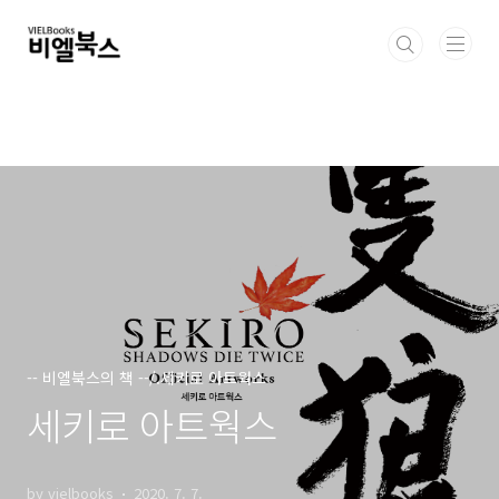
본문 바로가기
-- 비엘북스의 책 --/.세키로 아트웍스
세키로 아트웍스
by vielbooks
2020. 7. 7.