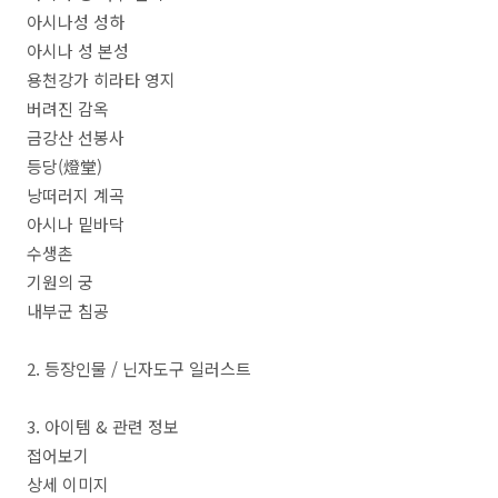
아시나성 성하
아시나 성 본성
용천강가 히라타 영지
버려진 감옥
금강산 선봉사
등당(燈堂)
낭떠러지 계곡
아시나 밑바닥
수생촌
기원의 궁
내부군 침공
2. 등장인물 / 닌자도구 일러스트
3. 아이템 & 관련 정보
접어보기
상세 이미지