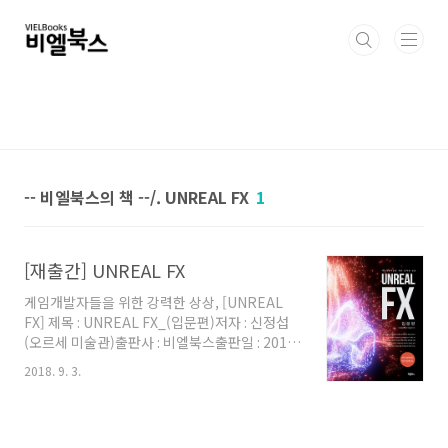
본문 바로가기
-- 비엘북스의 책 --/. UNREAL FX
1
[재출간] UNREAL FX
게임개발자들을 위한 강력한 상상, [UNREAL
FX] 제목 : UNREAL FX_(입문편)저자 : 신정섭
(오르세 미술관)출판사 : 비엘북스출판일 : 2015
년 3월정가 : 48,000원판형 : 215 X 275페이지 :
2018. 9. 3.
600pISBN : 978-89-969576-8-3(13000) [이
책의 특징] 국내유일, 언리얼엔진의 화려한 이펙
트 제작을 위한 최강의 입문서이 책(UNREAL
FX)은 언리얼엔진을 이용하여 게임 속 화려하고