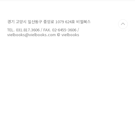
멋진 이펙트를 제작할 수 있도록 가이드하는 게
임이펙트 입문서입니다. 언리얼엔진의 실무 이펙
트를 10년 넘게 다뤄온 저자가 초보자/입문자들
경기 고양시 일산동구 중앙로 1079 624호 비엘북스
도 쉽게 따라하며 배울 수 있는 튜토리얼을 통해
서 게임이펙트의 개념과 활용에 대해서 친절하게
TEL. 031.817.3606 / FAX. 02-6455-3606 /
설명하고 있습니다. 게임이펙트를 공부하고 싶었
vielbooks@vielbooks.com © vielbooks
다면..