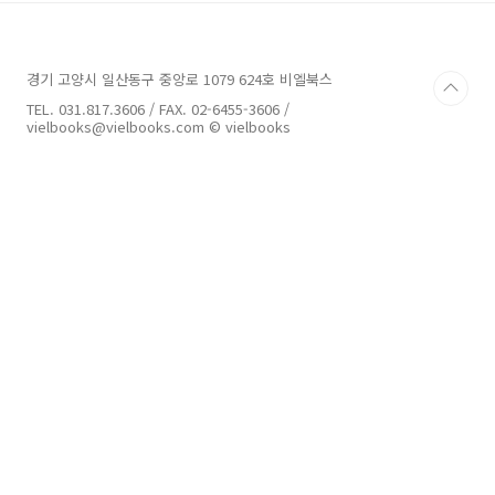
여 Mesh Subdivision 구현하기] 김성대 | 유니
티 테크놀러지스 스포트라이트팀 시니어 프로그
래머 [VFX Graph와 수학을 이용하여 다양한 형
경기 고양시 일산동구 중앙로 1079 624호 비엘북스
태 구현하기] 박동민 | 마둠파 테크니컬아트 연구
소 소장 [유니티의 쉐이더 그래프를 이용하여 사
TEL. 031.817.3606 / FAX. 02-6455-3606 /
실적인 바닷물 효과 구현하기] 오지현 | 유니티
vielbooks@vielbooks.com © vielbooks
테크놀러지스..