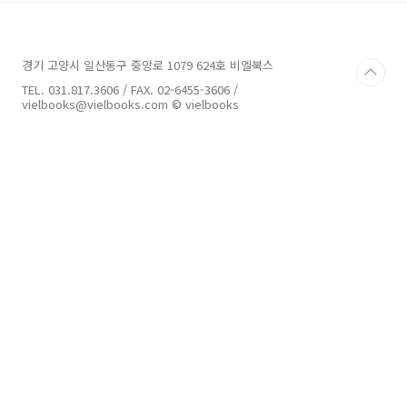
타일의 유니티 짱]을 제작한 ntny가 캐릭터 제작
사례를 통해 UTS2의 개념을 소개하고, 유명한
3D 캐릭터 아티스트들이 자신들의 UTS2의 활용
경기 고양시 일산동구 중앙로 1079 624호 비엘북스
노하우를 자세히 소개하는 책이다. 독자들은 예
제로 사용된 캐릭터를 직접 다운로드해 볼 수 있
TEL. 031.817.3606 / FAX. 02-6455-3606 /
기 때문에 UTS2의 학습 효과를 제대로 얻을 수
vielbooks@vielbooks.com © vielbooks
있다. 또한 유니티짱 툰쉐이더의 개..