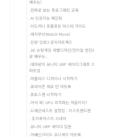
배우는)
.만화로 보는 프로그래밍 교육
.AI 인공지능 페인팅
.미드저니 프롬프트 마스터 가이드
.매치무브(Match Move)
.인왕-인왕2 공식아트웍스
.3D 슈팅게임 레벨디자인(언리얼 엔진5
로 배우는..
.대마왕의 유니티 URP 셰이더그래프 스
타트업
.마블러스 디자이너 시작하기
.호라이즌 제로 던 아트북
.포토스캔 시작하기
.어서 와! GPU 최적화는 처음이지?
.드래곤네스트 설정집 : 미스트랜드편
. 조지루카스의 시네마
.유니티 URP 셰이더 입문
.어쌔신크리드 오디세이 아트북