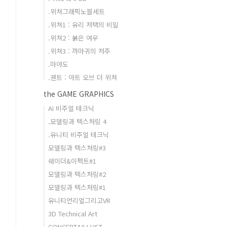
.위쳐그래픽노블세트
.위쳐1 : 유리 저택의 비밀
.위쳐2 : 붉은 여우
.위쳐3 : 까마귀의 저주
.마야도
.궨트 : 아트 오브 더 위쳐
the GAME GRAPHICS
AI 비주얼 테크닉
.모델링과 텍스처링 4
.유니티 비주얼 테크닉
모델링과 텍스처링#3
쉐이더&이펙트#1
모델링과 텍스처링#2
모델링과 텍스처링#1
유니티언리얼그리고VR
3D Technical Art
CONCEPT&ILLUST