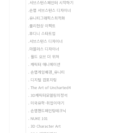
.서브스턴스페인터 시작하기
.손맵 서브스턴스 디자이너
.유니티그래픽스최적화
.물리현상 이펙트
.후디니 스타트업
.서브스턴스 디자이너
.마블러스 디자이너
. 월드 오브 더 위쳐
. 캐릭터 애니메이션
. 손맵게임배경_유니티
. 디지털 컴포지팅
. The Art of Uncharted4
. 3D캐릭터모델링의정석
. 미국유학-취업이야기
. 손맵핸드페인팅테크닉
. NUKE 101
. 3D Character Art