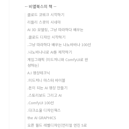
-- 비엘북스의 책 --
클로드 코워크 시작하기
리들리 스콧의 시네마
AI 3D 모델링, 그냥 따라하다 배우는
.클로드 디자인 시작하기
.그냥 따라하다 배우는 나노바바나 100선
.나노바나나로 AI툰 제작하기
게임그래픽 (미드저니와 ComfyUI로 완
성하는)
A.I 영상테크닉
.미드저니 마스터 바이블
.돈이 되는 AI 영상 만들기
.스토리보드 그리고 AI
.ComfyUI 100선
.다크소울 디자인웍스
the AI GRAPHICS
오픈 월드 레벨디자인(언리얼 엔진 5로