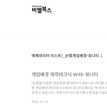
본문 바로가기
예제데이터 리스트/_손맵게임배경-유니티
1
게임배경 제작테크닉 With 유니티
[손맵을 이용한 게임배경 제작테크닉 With 유니티]를
한 게임배경 제작테크닉 With 유니티]]에서는 책 속
공하고 있습니다. 아래 이미지의 링크에서 파일을 다운로
테크닉 With 유니티]의 6페이지에 표기된 암호를 입
2016. 12. 26.
1. 압축을 해제하실 때는 '반디집' 또는 '알집'을 이용해
축이 해제되지 않으므로, 윈도우 OS 환경으로 부팅한 후