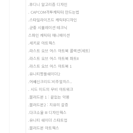
.후디니 알고리즘 디자인
. CAPCOM격투캐릭터 만드는법
.스타일라이즈드 캐릭터디자인
.군중 시뮬레이션 테크닉
스파인 캐릭터 애니메이션
.세키로 아트웍스
.라스트 오브 어스 아트북 콜렉션(세트)
.라스트 오브 어스 아트북 파트II
.라스트 오브 어스 아트북 1
.유니티짱툰쉐이더2
.어쌔신크리드:비주얼히스..
. 시드 미드의 무비 아트워크
.블러드본 1 : 끝없는 악몽
.블러드본2 : 치유의 갈증
.다크소울 III 디자인웍스
.유니티 쉐이더 스타트업
.블러드본 아트웍스