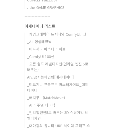
. the GAME GRAPHICS
------------------
예제데이터 리스트
_게임그래픽(미드저니와 ComfyUI....)
_A.I 영상테크닉
_미드저니 마스터 바이블
_ComfyUI 100선
_오픈 월드 레벨디자인(언리얼 엔진 5로
배우는)
AI인공지능페인팅[예제데이터]
_미드저니 프롬프트 마스터가이드_예제
데이터
_매치무브(MatchMove)
_AI 비주얼 테크닉
_언리얼엔진5로 배우는 3D 슈팅게임 레
벨디자인
_대마왕의 유니티 URP 셰이더 그래프 스