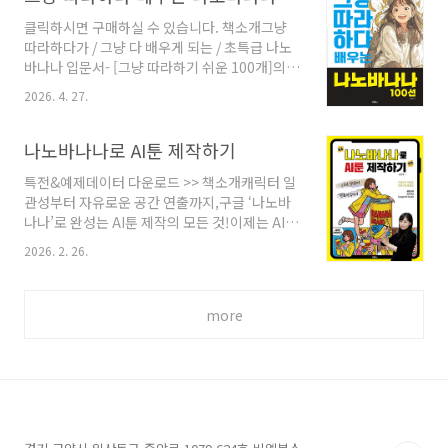
관문입니다.이 책은 텍스트 한 줄로 디자인을 시
클릭하시면 구매하실 수 있습니다. 책소개그냥
작하는 클로드 디자인(Claude Design)을 이용
따라하다가 / 그냥 다 배우게 되는 / 초특급 나노
하여 평범한 주니어 디자이너가 압도적 성과를
바나나 입문서- [그냥 따라하기 쉬운 100개]의
내는 디자인 개발과정을 보여줍니다. 단순히 예
예제들- [그냥 제공되는 100개]의 예제파일과 프
쁜 그림을 만드는 게 아니라, 비즈니스 맥락을 이
2026. 4. 27.
롬프트.- [그냥 배우게 되는 100개]의 나노바나
해시키고 브랜드 시스템을 구축하며, 최종적으로
나 테크닉!가장 완벽한 입문서는 가장 친절한 예
개발자에게 코드로 넘겨주는 과정까지 보여줍니
제집이다. 이 책은 나노바나나라는 강력한 도구
나노바나나로 AI툰 제작하기
다.디자인은 [이제 그리는 것]에서 [제안하고 결
를 활용해 독자의 상상력을 실체화하는 가장 빠
정하는..
특전&예제데이터 다운로드 >> 책소개캐릭터 일
른 경로를 안내합니다. 예제 01부터 100번까지,
관성부터 자유로운 공간 연출까지,구글 ‘나노바
그냥 책에서 시키는 대로 따라하다 보면 어느새
나나’로 완성는 AI툰 제작의 모든 것!이제는 AI 창
나노바나나를 자유자재로 다루는 마스터가 되어
작의 시대입니다. 하지만 많은 사람은 ‘그럴듯한
있을 것이다. 그것도 아주 빠르게!목차[챕터_0]
2026. 2. 26.
이미지 한 장’을 만드는 데서 멈추곤 합니다. 웹툰
시작하기 전에 알아두어야 할 것들1. AI이미지의
연재를 꿈꾸며 AI의 도움을 받아 보지만, 회차가
개론 & 나노바나나와 첫 만남2. 작업 시작 전에
바뀔 때마다 달라지는 주인공의 얼굴, 따로 노는
알아두어야 할 것들3. 나노바나나는..
more
배경의 분위기, 프롬프트 앞에서 막혀 버리는 스
토리 때문에 결국 완성의 문턱을 넘지 못합니다.
[나노바나나로 AI툰 제작하기]는 단순한 이미지
생성 기법을 소개하는 기술서에 그치지 않습니
다. 머릿속에만 있던 이야기를 실제 만화 작품으
로 완성할 수 있도록, 기획부터 제작/후반/출판
확장까지의 흐름을 안내하는 실전 가이드 북입니