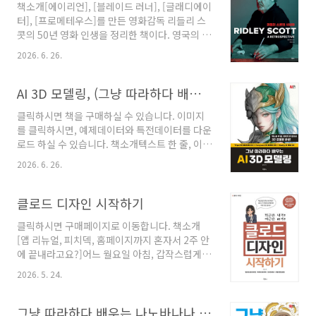
책소개[에이리언], [블레이드 러너], [글래디에이
사람은 채팅 AI에게 “매출 요약하는 법”을 묻고
터], [프로메테우스]를 만든 영화감독 리들리 스
친절한 설명을 받지만, 결국 본인이 엑셀을 열어
콧의 50년 영화 인생을 정리한 책이다. 영국의 영
복사하고 붙여넣어 슬라이드를 만듭니다. 다른
화 저널리스트 이언 네이선(Ian Nathan)이 집
한 사람은 코워크 창에 엑셀 열세 개를 한꺼번에
2026. 6. 26.
필한 [RIDLEY SCOTT: A RETROSPECTIVE]
떨어뜨리고 한 문장만 남긴 채 커피를 뽑으러 갑
를 우리말로 옮겼다.이 책은 대표작을 연도순으
니다. 자리에 돌아올 때쯤, 완성된 PPT가 화면에
로 나열하는 단순한 필모그래피 책이 아니다. “리
AI 3D 모델링, (그냥 따라하다 배우는)
열려 있습니다.이 책은 코..
얼리티를 추구하는 비주얼리스트”로 불리는 리
클릭하시면 책을 구매하실 수 있습니다. 이미지
들리 스콧이 한 편의 영화를 어떻게 구상하고, 설
를 클릭하시면, 예제데이터와 특전데이터를 다운
계하고, 완성해 왔는지 그 작업방식과 연출철학
로드 하실 수 있습니다. 책소개텍스트 한 줄, 이미
에 초점을 맞추었다. 저자는 리들리 스콧 및 동
지 한 장으로 3D 모델링 완성!3D 모델링은 그동
료/배우들과의 인터뷰를 토대로, 데뷔작 [결투자
2026. 6. 26.
안 높은 학습 난이도와 복잡한 작업 과정 탓에 쉽
들]부터 [에이리언], [블레이드 러너], [프로메테
게 도전하기 어려운 분야였습니다. 흥미는 있지
우스], [글래디에이터 II]에 이르기까지 반세기에
만 긴 학습 곡선 앞에서 망설였던 분들이 많았죠.
클로드 디자인 시작하기
걸친 그의 비주얼 세계를 ..
이 책은 생성형 3D AI를 활용해 그 벽을 허뭅니
클릭하시면 구매페이지로 이동합니다. 책소개
다.간단한 설명이나 참고 이미지만으로 기본적인
[앱 리뉴얼, 피치덱, 홈페이지까지 혼자서 2주 안
3D 형태를 빠르게 만들어내고, 그 결과물을 다듬
에 끝내라고요?]어느 월요일 아침, 갑작스럽게
어 실제 활용 가능한 리소스로 완성하는 전 과정
떨어진 앱 리뉴얼과 투자 피치덱 제작 미션. 사수
을 화면을 그대로 따라 하는 방식으로 안내합니
2026. 5. 24.
는 부재중이고 마감은 코앞입니다. 디자인 툴은
다. 빈 화면에서 모든 것을 직접 만들던 시대에서,
익숙하지만, 정작 빈 캔버스 앞에서 어디서부터
이제는 "선택하고 판단하며 수정하는" 시대로.
손을 대야 할지 막막한 경험은 모든 디자이너의
그냥 따라하다 배우는 나노바나나 100선
이 책은 그 새로운 작업 방식을 가장 쉽게..