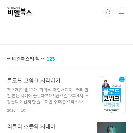
본문 바로가기
-- 비엘북스의 책 --
123
클로드 코워크 시작하기
책소개[엑셀 13개, 회의록, 제안서까지 - 커피 한
잔 뽑는 사이에 끝낸다고요?]금요일 오후 4시, 부
장님의 메신저 한 줄. “이번 주 매출 요약 6시까
지, 슬라이드 3장으로 부탁해.” 모니터에 띄워진
2026. 7. 10.
엑셀 파일은 열세 개. 양식도 내용도 제각각입니
다. 평소라면 합치고 정리해 슬라이드로 만드는
데만 세 시간, 야근을 각오해야 하는 상황입니다.
리들리 스콧의 시네마
이 순간 세상에는 두 종류의 사람이 있습니다. 한