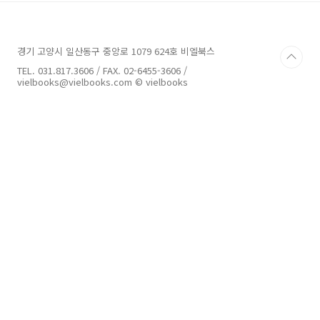
가 되고 있으며 이에 따른 3D 테크놀러지의 발전
도 끊임없이 이어지고 있다. 진짜가 나타나서 진
짜 가르쳐주는 진짜 같은 3D 렌더링 노하우 대충
경기 고양시 일산동구 중앙로 1079 624호 비엘북스
완성되는 3D 일러스트가 아닙니다. 이 책은 사실
적인 3D캐릭터 일러스트(자화상)을 만드는 과정
TEL. 031.817.3606 / FAX. 02-6455-3606 /
을 하나하나 따라하며 완성할 수 있도록 가이드
vielbooks@vielbooks.com © vielbooks
하는 책이다. 단순히 모델링/ 맵핑/ 라이팅/..