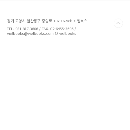
: 비주얼 히스토리]에는 알테어에서 신디케이트
의 제이콥에 이르기까지 게임시리즈에 등장하는
주요 캐릭터와 역사적인 환경에 대한 비주얼 컨
경기 고양시 일산동구 중앙로 1079 624호 비엘북스
셉 아트를 가장 포괄적인 컬렉션으로 소개하고
있다. 게임 저널리스트 매튜 밀러가 집필한 [어쌔
TEL. 031.817.3606 / FAX. 02-6455-3606 /
신 크리드 : 비주얼 히스토리]는 시리즈에 대한 궁
vielbooks@vielbooks.com © vielbooks
극적인 핵심 기반체로써 주요 게임 프랜차이즈의
예술적 감성을 원하..