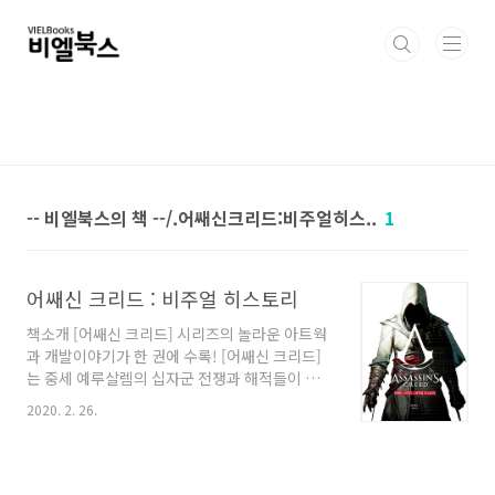
본문 바로가기
-- 비엘북스의 책 --/.어쌔신크리드:비주얼히스..
1
어쌔신 크리드 : 비주얼 히스토리
책소개 [어쌔신 크리드] 시리즈의 놀라운 아트웍
과 개발이야기가 한 권에 수록! [어쌔신 크리드]
는 중세 예루살렘의 십자군 전쟁과 해적들이 들
끓는 카리브해 바다와 프랑스 혁명 등의 역사적
2020. 2. 26.
인 현장에서 서로의 이념과 가치를 위해 어쌔신
과 템플러가 대립하는 액션 어드벤쳐 게임이다.
유비소프트의 핵심 아티스트들과 폭넓은 인터뷰
와 놀라운 컨셉 아트를 볼 수 있는 [어쌔신 크리드