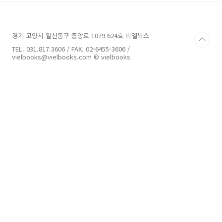
을 간소화하는 데 중요한 역할을 한다. 특히, 애니
메이션, 영화, 광고, 게임 등 다양한 콘텐츠 제작
에서 스토리보드는 필수적인 도구로 자리 잡고
경기 고양시 일산동구 중앙로 1079 624호 비엘북스
있다.이 책은 스토리보드의 기본 개념부터 실제
사용 사례를 중심으로 영상 기획자와 크리에이터
TEL. 031.817.3606 / FAX. 02-6455-3606 /
들에게 실질적인 가이드를 제공한다. 프레임 비
vielbooks@vielbooks.com © vielbooks
율과 구도를 분석하여 관객의 시선을 유도하는
방법을 설명하고, 볼..