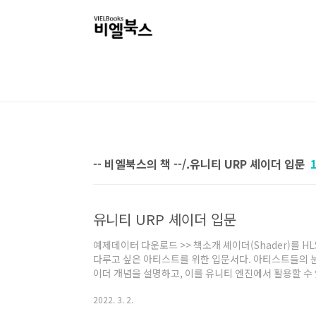
본문 바로가기
-- 비엘북스의 책 --/.유니티 URP 셰이더 입문
유니티 URP 셰이더 입문
예제데이터 다운로드 >> 책소개 셰이더(Shader)를 HLSL(H
다루고 싶은 아티스트를 위한 입문서다. 아티스트들의 
이더 개념을 설명하고, 이를 유니티 엔진에서 활용할 수
위한 그래픽스 이론과 개념 - 셰이더 그래프의 활용 - 
2022. 3. 2.
는 공간 활용법 QR 코드를 활용하여, 셰이더 예제의 결
동영상 강좌가 대거 수록되어 있다. 게임캐릭터 리깅의 