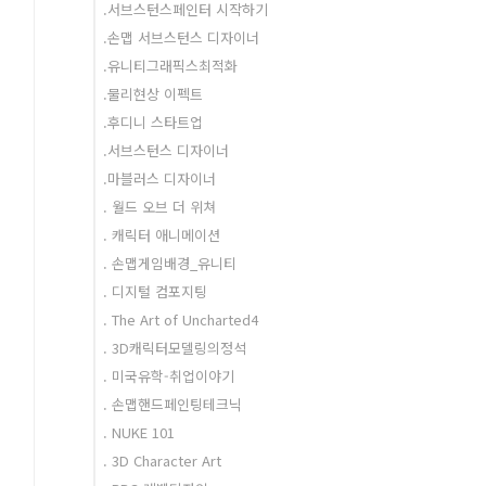
.서브스턴스페인터 시작하기
.손맵 서브스턴스 디자이너
.유니티그래픽스최적화
.물리현상 이펙트
.후디니 스타트업
.서브스턴스 디자이너
.마블러스 디자이너
. 월드 오브 더 위쳐
. 캐릭터 애니메이션
. 손맵게임배경_유니티
. 디지털 컴포지팅
. The Art of Uncharted4
. 3D캐릭터모델링의정석
. 미국유학-취업이야기
. 손맵핸드페인팅테크닉
. NUKE 101
. 3D Character Art