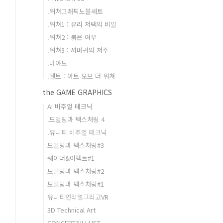
.위쳐그래픽노블세트
.위쳐1 : 유리 저택의 비밀
.위쳐2 : 붉은 여우
.위쳐3 : 까마귀의 저주
.마야도
.궨트 : 아트 오브 더 위쳐
the GAME GRAPHICS
AI 비주얼 테크닉
.모델링과 텍스처링 4
.유니티 비주얼 테크닉
모델링과 텍스처링#3
쉐이더&이펙트#1
모델링과 텍스처링#2
모델링과 텍스처링#1
유니티언리얼그리고VR
3D Technical Art
CONCEPT&ILLUST