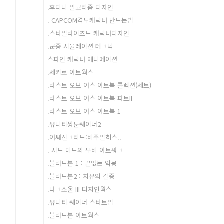
.후디니 알고리즘 디자인
. CAPCOM격투캐릭터 만드는법
.스타일라이즈드 캐릭터디자인
.군중 시뮬레이션 테크닉
스파인 캐릭터 애니메이션
.세키로 아트웍스
.라스트 오브 어스 아트북 콜렉션(세트)
.라스트 오브 어스 아트북 파트II
.라스트 오브 어스 아트북 1
.유니티짱툰쉐이더2
.어쌔신크리드:비주얼히스..
. 시드 미드의 무비 아트워크
.블러드본 1 : 끝없는 악몽
.블러드본2 : 치유의 갈증
.다크소울 III 디자인웍스
.유니티 쉐이더 스타트업
.블러드본 아트웍스