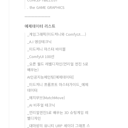
. the GAME GRAPHICS
------------------
예제데이터 리스트
_게임그래픽(미드저니와 ComfyUI....)
_A.I 영상테크닉
_미드저니 마스터 바이블
_ComfyUI 100선
_오픈 월드 레벨디자인(언리얼 엔진 5로
배우는)
AI인공지능페인팅[예제데이터]
_미드저니 프롬프트 마스터가이드_예제
데이터
_매치무브(MatchMove)
_AI 비주얼 테크닉
_언리얼엔진5로 배우는 3D 슈팅게임 레
벨디자인
_대마왕의 유니티 URP 셰이더 그래프 스