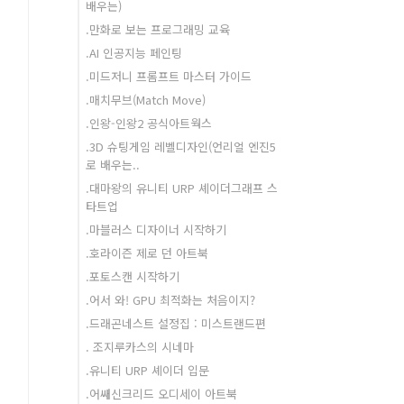
배우는)
.만화로 보는 프로그래밍 교육
.AI 인공지능 페인팅
.미드저니 프롬프트 마스터 가이드
.매치무브(Match Move)
.인왕-인왕2 공식아트웍스
.3D 슈팅게임 레벨디자인(언리얼 엔진5
로 배우는..
.대마왕의 유니티 URP 셰이더그래프 스
타트업
.마블러스 디자이너 시작하기
.호라이즌 제로 던 아트북
.포토스캔 시작하기
.어서 와! GPU 최적화는 처음이지?
.드래곤네스트 설정집 : 미스트랜드편
. 조지루카스의 시네마
.유니티 URP 셰이더 입문
.어쌔신크리드 오디세이 아트북