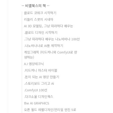
-- 비엘북스의 책 --
클로드 코워크 시작하기
리들리 스콧의 시네마
AI 3D 모델링, 그냥 따라하다 배우는
.클로드 디자인 시작하기
.그냥 따라하다 배우는 나노바바나 100선
.나노바나나로 AI툰 제작하기
게임그래픽 (미드저니와 ComfyUI로 완
성하는)
A.I 영상테크닉
.미드저니 마스터 바이블
.돈이 되는 AI 영상 만들기
.스토리보드 그리고 AI
.ComfyUI 100선
.다크소울 디자인웍스
the AI GRAPHICS
오픈 월드 레벨디자인(언리얼 엔진 5로