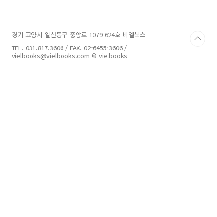
를 기본으로 시뮬레이션과 이펙트 구현에 필요한
기능과 특정 플러그인들을 다루고 있으나 세세한
툴 테크닉을 설명하지는 않고 있다. 이펙트 툴로
경기 고양시 일산동구 중앙로 1079 624호 비엘북스
제작하기 위해 알아두어야 할 기본적인 물리현상
에 대한 구조적 메커니즘에 초점이 맞춰져 있다.
TEL. 031.817.3606 / FAX. 02-6455-3606 /
저 : 곤도게이타1985년생. 만화가를 목표로 하고
vielbooks@vielbooks.com © vielbooks
있었지만, 단념하던 차에 친구의 영향으로 뒤늦
게 이펙트 CG 디..