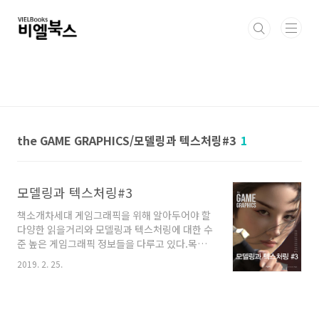
본문 바로가기
the GAME GRAPHICS/모델링과 텍스처링#3
1
모델링과 텍스처링#3
책소개차세대 게임그래픽을 위해 알아두어야 할
다양한 읽을거리와 모델링과 텍스처링에 대한 수
준 높은 게임그래픽 정보들을 다루고 있다.목차|
CG & People 01_ [텐센트] 3D 캐릭터 아티스
2019. 2. 25.
트 박정원 - 새로운 변화를 준비하는 3D 아티스
트의 선택 02_ [CAPCOM] 3D 모델링 아티스트
손석민(zbmand) - [몬스터 헌터 : 월드]의 동반
자(아이루)를 빚어낸 디지털 마이스터 | Tech