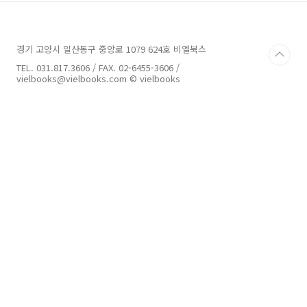
Paper [유럽 중세시대의 의복문화와 게임 캐릭
터 의상] - 양은경 _[N Dimension] 대표 [마모
셋에서 SSS 쉐이더 제대로 표현하기] - 배건호
경기 고양시 일산동구 중앙로 1079 624호 비엘북스
_[EA 서울 스튜디오] 3D아티스트 [Texturing
XYZ를 중심으로 알아본 스타워즈의 카일로 렌
TEL. 031.817.3606 / FAX. 02-6455-3606 /
3D 제작기] - 헬레나 신 _3D 캐릭터 아티..
vielbooks@vielbooks.com © vielbooks