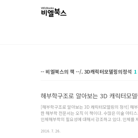
본문 바로가기
-- 비엘북스의 책 --/. 3D캐릭터모델링의정석
1
해부학구조로 알아보는 3D 캐릭터모델
[해부학구조로 알아보는 3D 캐릭터모델링의 정석] 해부
한 해부학 전문서는 오직 이 책이다. 수많은 미술 아티
인체해부학의 필요성에 대해서 강조하고 있다. 인체를 
계생명체의 디자인까지도 해부학의 영향력은 상당한 비
2016. 7. 26.
이해도에 따라 캐릭터의 완성도가 결정되는 만큼 인체
이다. 이 도서의 영문판 원서(원제 : Anantomy for 