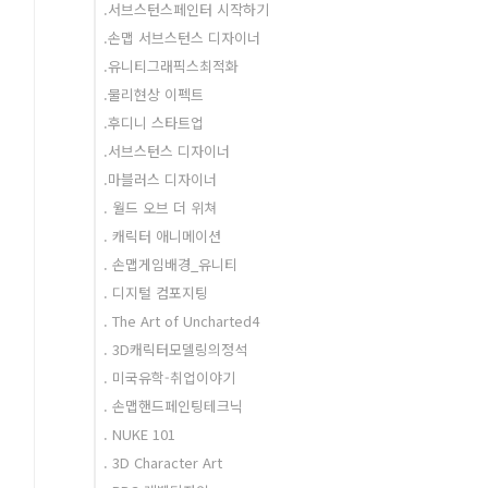
.서브스턴스페인터 시작하기
.손맵 서브스턴스 디자이너
.유니티그래픽스최적화
.물리현상 이펙트
.후디니 스타트업
.서브스턴스 디자이너
.마블러스 디자이너
. 월드 오브 더 위쳐
. 캐릭터 애니메이션
. 손맵게임배경_유니티
. 디지털 컴포지팅
. The Art of Uncharted4
. 3D캐릭터모델링의정석
. 미국유학-취업이야기
. 손맵핸드페인팅테크닉
. NUKE 101
. 3D Character Art