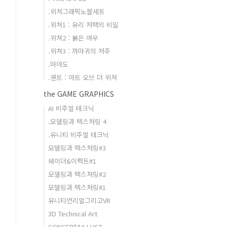
.위쳐그래픽노블세트
.위쳐1 : 유리 저택의 비밀
.위쳐2 : 붉은 여우
.위쳐3 : 까마귀의 저주
.마야도
.궨트 : 아트 오브 더 위쳐
the GAME GRAPHICS
AI 비주얼 테크닉
.모델링과 텍스처링 4
.유니티 비주얼 테크닉
모델링과 텍스처링#3
쉐이더&이펙트#1
모델링과 텍스처링#2
모델링과 텍스처링#1
유니티언리얼그리고VR
3D Technical Art
CONCEPT&ILLUST