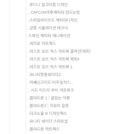
.후디니 알고리즘 디자인
. CAPCOM격투캐릭터 만드는법
.스타일라이즈드 캐릭터디자인
.군중 시뮬레이션 테크닉
스파인 캐릭터 애니메이션
.세키로 아트웍스
.라스트 오브 어스 아트북 콜렉션(세트)
.라스트 오브 어스 아트북 파트II
.라스트 오브 어스 아트북 1
.유니티짱툰쉐이더2
.어쌔신크리드:비주얼히스..
. 시드 미드의 무비 아트워크
.블러드본 1 : 끝없는 악몽
.블러드본2 : 치유의 갈증
.다크소울 III 디자인웍스
.유니티 쉐이더 스타트업
.블러드본 아트웍스