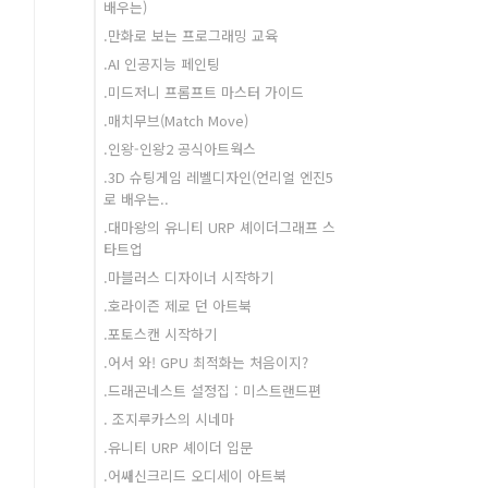
배우는)
.만화로 보는 프로그래밍 교육
.AI 인공지능 페인팅
.미드저니 프롬프트 마스터 가이드
.매치무브(Match Move)
.인왕-인왕2 공식아트웍스
.3D 슈팅게임 레벨디자인(언리얼 엔진5
로 배우는..
.대마왕의 유니티 URP 셰이더그래프 스
타트업
.마블러스 디자이너 시작하기
.호라이즌 제로 던 아트북
.포토스캔 시작하기
.어서 와! GPU 최적화는 처음이지?
.드래곤네스트 설정집 : 미스트랜드편
. 조지루카스의 시네마
.유니티 URP 셰이더 입문
.어쌔신크리드 오디세이 아트북