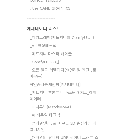
. the GAME GRAPHICS
------------------
예제데이터 리스트
_게임그래픽(미드저니와 ComfyUI....)
_A.I 영상테크닉
_미드저니 마스터 바이블
_ComfyUI 100선
_오픈 월드 레벨디자인(언리얼 엔진 5로
배우는)
AI인공지능페인팅[예제데이터]
_미드저니 프롬프트 마스터가이드_예제
데이터
_매치무브(MatchMove)
_AI 비주얼 테크닉
_언리얼엔진5로 배우는 3D 슈팅게임 레
벨디자인
_대마왕의 유니티 URP 셰이더 그래프 스