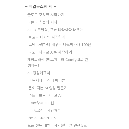
-- 비엘북스의 책 --
클로드 코워크 시작하기
리들리 스콧의 시네마
AI 3D 모델링, 그냥 따라하다 배우는
.클로드 디자인 시작하기
.그냥 따라하다 배우는 나노바바나 100선
.나노바나나로 AI툰 제작하기
게임그래픽 (미드저니와 ComfyUI로 완
성하는)
A.I 영상테크닉
.미드저니 마스터 바이블
.돈이 되는 AI 영상 만들기
.스토리보드 그리고 AI
.ComfyUI 100선
.다크소울 디자인웍스
the AI GRAPHICS
오픈 월드 레벨디자인(언리얼 엔진 5로