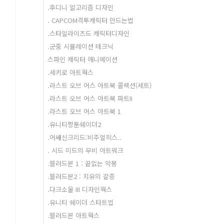
.후디니 알고리즘 디자인
. CAPCOM격투캐릭터 만드는법
.스타일라이즈드 캐릭터디자인
.군중 시뮬레이션 테크닉
스파인 캐릭터 애니메이션
.세키로 아트웍스
.라스트 오브 어스 아트북 콜렉션(세트)
.라스트 오브 어스 아트북 파트II
.라스트 오브 어스 아트북 1
.유니티짱툰쉐이더2
.어쌔신크리드:비주얼히스..
. 시드 미드의 무비 아트워크
.블러드본 1 : 끝없는 악몽
.블러드본2 : 치유의 갈증
.다크소울 III 디자인웍스
.유니티 쉐이더 스타트업
.블러드본 아트웍스