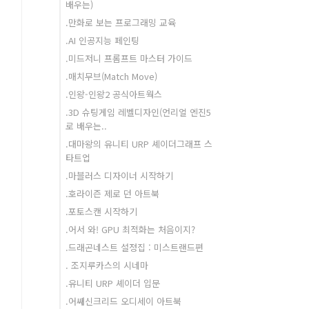
배우는)
.만화로 보는 프로그래밍 교육
.AI 인공지능 페인팅
.미드저니 프롬프트 마스터 가이드
.매치무브(Match Move)
.인왕-인왕2 공식아트웍스
.3D 슈팅게임 레벨디자인(언리얼 엔진5
로 배우는..
.대마왕의 유니티 URP 셰이더그래프 스
타트업
.마블러스 디자이너 시작하기
.호라이즌 제로 던 아트북
.포토스캔 시작하기
.어서 와! GPU 최적화는 처음이지?
.드래곤네스트 설정집 : 미스트랜드편
. 조지루카스의 시네마
.유니티 URP 셰이더 입문
.어쌔신크리드 오디세이 아트북