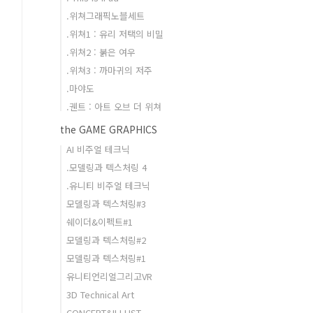
.위쳐그래픽노블세트
.위쳐1 : 유리 저택의 비밀
.위쳐2 : 붉은 여우
.위쳐3 : 까마귀의 저주
.마야도
.궨트 : 아트 오브 더 위쳐
the GAME GRAPHICS
AI 비주얼 테크닉
.모델링과 텍스처링 4
.유니티 비주얼 테크닉
모델링과 텍스처링#3
쉐이더&이펙트#1
모델링과 텍스처링#2
모델링과 텍스처링#1
유니티언리얼그리고VR
3D Technical Art
CONCEPT&ILLUST