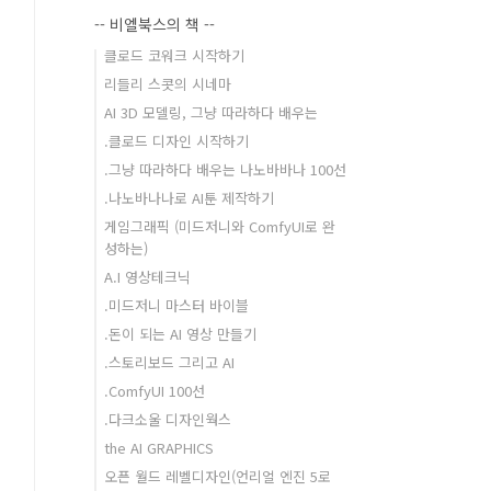
-- 비엘북스의 책 --
클로드 코워크 시작하기
리들리 스콧의 시네마
AI 3D 모델링, 그냥 따라하다 배우는
.클로드 디자인 시작하기
.그냥 따라하다 배우는 나노바바나 100선
.나노바나나로 AI툰 제작하기
게임그래픽 (미드저니와 ComfyUI로 완
성하는)
A.I 영상테크닉
.미드저니 마스터 바이블
.돈이 되는 AI 영상 만들기
.스토리보드 그리고 AI
.ComfyUI 100선
.다크소울 디자인웍스
the AI GRAPHICS
오픈 월드 레벨디자인(언리얼 엔진 5로