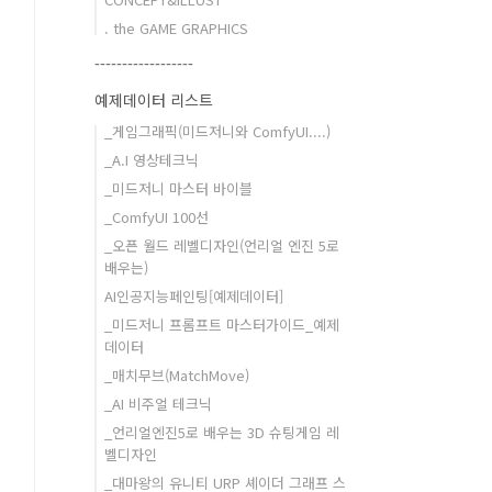
. the GAME GRAPHICS
------------------
예제데이터 리스트
_게임그래픽(미드저니와 ComfyUI....)
_A.I 영상테크닉
_미드저니 마스터 바이블
_ComfyUI 100선
_오픈 월드 레벨디자인(언리얼 엔진 5로
배우는)
AI인공지능페인팅[예제데이터]
_미드저니 프롬프트 마스터가이드_예제
데이터
_매치무브(MatchMove)
_AI 비주얼 테크닉
_언리얼엔진5로 배우는 3D 슈팅게임 레
벨디자인
_대마왕의 유니티 URP 셰이더 그래프 스