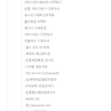
.서브스턴스페인터 시작하기
.손맵 서브스턴스 디자이너
.유니티그래픽스최적화
.물리현상 이펙트
.후디니 스타트업
.서브스턴스 디자이너
.마블러스 디자이너
. 월드 오브 더 위쳐
. 캐릭터 애니메이션
. 손맵게임배경_유니티
. 디지털 컴포지팅
. The Art of Uncharted4
. 3D캐릭터모델링의정석
. 미국유학-취업이야기
. 손맵핸드페인팅테크닉
. NUKE 101
. 3D Character Art