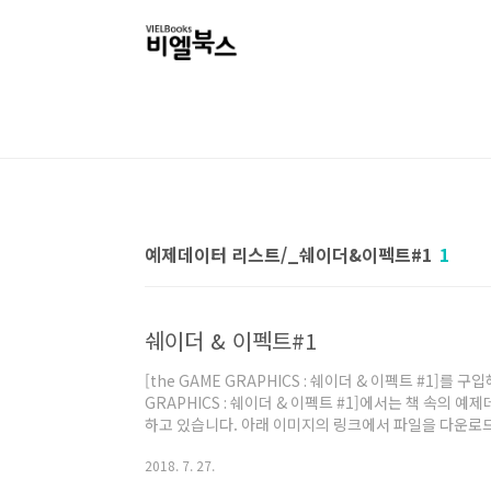
본문 바로가기
예제데이터 리스트/_쉐이더&이펙트#1
1
쉐이더 & 이펙트#1
[the GAME GRAPHICS : 쉐이더 & 이펙트 #1]를 
GRAPHICS : 쉐이더 & 이펙트 #1]에서는 책 속의
하고 있습니다. 아래 이미지의 링크에서 파일을 다운로드 하신 
더 & 이펙트 #1]의 7페이지에 표기된 암호를 입력하시면
2018. 7. 27.
축을 해제하실 때는 '반디집' 또는 '알집'을 이용해서 
해제되지 않으므로, 윈도우 OS 환경으로 부팅한 후 압축