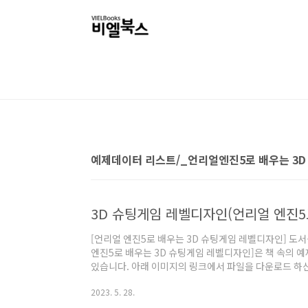
본문 바로가기
예제데이터 리스트/_언리얼엔진5로 배우는 3
3D 슈팅게임 레벨디자인(언리얼 엔진5
[언리얼 엔진5로 배우는 3D 슈팅게임 레벨디자인] 도
엔진5로 배우는 3D 슈팅게임 레벨디자인]은 책 속의
있습니다. 아래 이미지의 링크에서 파일을 다운로드 하신
사항] 1. 압축을 해제하실 때는 '반디집' 또는 '알집'을
2023. 5. 28.
서는 압축이 해제되지 않으므로, 윈도우 OS 환경으로 
터 다운로드하기 아래 링크에서 예제데이터를 다운로드 하