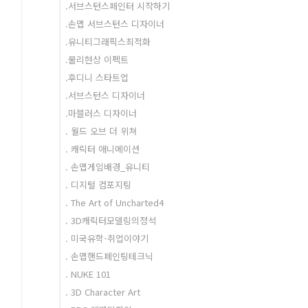
.서브스턴스페인터 시작하기
.손맵 서브스턴스 디자이너
.유니티그래픽스최적화
.물리현상 이펙트
.후디니 스타트업
.서브스턴스 디자이너
.마블러스 디자이너
. 월드 오브 더 위쳐
. 캐릭터 애니메이션
. 손맵게임배경_유니티
. 디지털 컴포지팅
. The Art of Uncharted4
. 3D캐릭터모델링의정석
. 미국유학-취업이야기
. 손맵핸드페인팅테크닉
. NUKE 101
. 3D Character Art