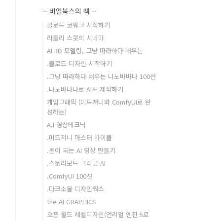
-- 비엘북스의 책 --
클로드 코워크 시작하기
리들리 스콧의 시네마
AI 3D 모델링, 그냥 따라하다 배우는
.클로드 디자인 시작하기
.그냥 따라하다 배우는 나노바바나 100선
.나노바나나로 AI툰 제작하기
게임그래픽 (미드저니와 ComfyUI로 완
성하는)
A.I 영상테크닉
.미드저니 마스터 바이블
.돈이 되는 AI 영상 만들기
.스토리보드 그리고 AI
.ComfyUI 100선
.다크소울 디자인웍스
the AI GRAPHICS
오픈 월드 레벨디자인(언리얼 엔진 5로