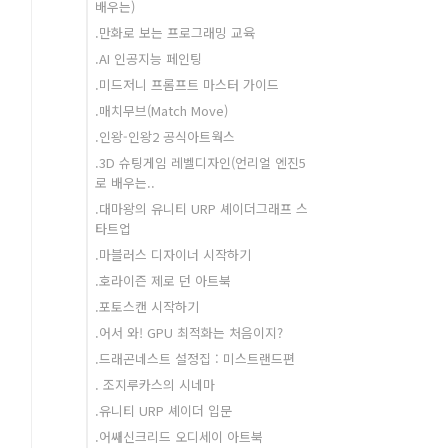
배우는)
.만화로 보는 프로그래밍 교육
.AI 인공지능 페인팅
.미드저니 프롬프트 마스터 가이드
.매치무브(Match Move)
.인왕-인왕2 공식아트웍스
.3D 슈팅게임 레벨디자인(언리얼 엔진5
로 배우는..
.대마왕의 유니티 URP 셰이더그래프 스
타트업
.마블러스 디자이너 시작하기
.호라이즌 제로 던 아트북
.포토스캔 시작하기
.어서 와! GPU 최적화는 처음이지?
.드래곤네스트 설정집 : 미스트랜드편
. 조지루카스의 시네마
.유니티 URP 셰이더 입문
.어쌔신크리드 오디세이 아트북