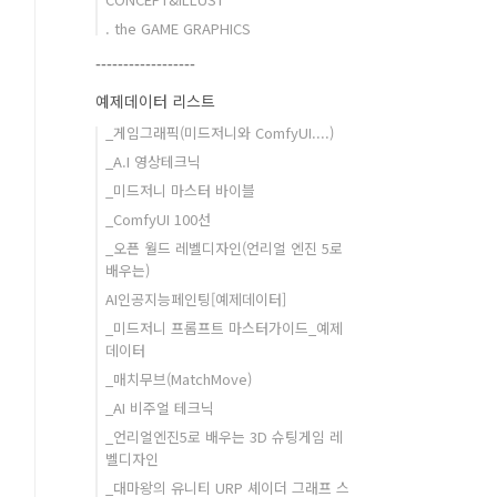
. the GAME GRAPHICS
------------------
예제데이터 리스트
_게임그래픽(미드저니와 ComfyUI....)
_A.I 영상테크닉
_미드저니 마스터 바이블
_ComfyUI 100선
_오픈 월드 레벨디자인(언리얼 엔진 5로
배우는)
AI인공지능페인팅[예제데이터]
_미드저니 프롬프트 마스터가이드_예제
데이터
_매치무브(MatchMove)
_AI 비주얼 테크닉
_언리얼엔진5로 배우는 3D 슈팅게임 레
벨디자인
_대마왕의 유니티 URP 셰이더 그래프 스