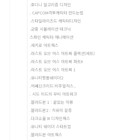
.후디니 알고리즘 디자인
. CAPCOM격투캐릭터 만드는법
.스타일라이즈드 캐릭터디자인
.군중 시뮬레이션 테크닉
스파인 캐릭터 애니메이션
.세키로 아트웍스
.라스트 오브 어스 아트북 콜렉션(세트)
.라스트 오브 어스 아트북 파트II
.라스트 오브 어스 아트북 1
.유니티짱툰쉐이더2
.어쌔신크리드:비주얼히스..
. 시드 미드의 무비 아트워크
.블러드본 1 : 끝없는 악몽
.블러드본2 : 치유의 갈증
.다크소울 III 디자인웍스
.유니티 쉐이더 스타트업
.블러드본 아트웍스