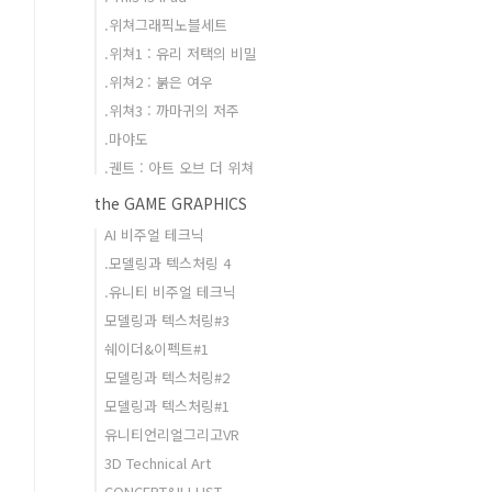
.위쳐그래픽노블세트
.위쳐1 : 유리 저택의 비밀
.위쳐2 : 붉은 여우
.위쳐3 : 까마귀의 저주
.마야도
.궨트 : 아트 오브 더 위쳐
the GAME GRAPHICS
AI 비주얼 테크닉
.모델링과 텍스처링 4
.유니티 비주얼 테크닉
모델링과 텍스처링#3
쉐이더&이펙트#1
모델링과 텍스처링#2
모델링과 텍스처링#1
유니티언리얼그리고VR
3D Technical Art
CONCEPT&ILLUST