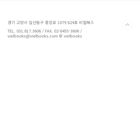
자를 위한 유니티 게임개발 스타트업] 책의 16페
이지를 참고하세요. 전체 예제데이터의 용량은
2.4Gbyte 입니다. (평균 다운로드 시간 = 20분
경기 고양시 일산동구 중앙로 1079 624호 비엘북스
소요) 인터넷 환경에 따라서 다운로드 속도에 차
이가 있을 수 있습니다. 맥OS에서 압축에러(중간
TEL. 031.817.3606 / FAX. 02-6455-3606 /
에 비밀번호를 요구하는 등)가 확인되는 분들은
vielbooks@vielbooks.com © vielbooks
윈도우 OS에서 압축을 해제하시면 오류없이 압
축을 해..