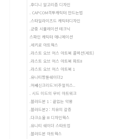
.후디니 알고리즘 디자인
. CAPCOM격투캐릭터 만드는법
.스타일라이즈드 캐릭터디자인
.군중 시뮬레이션 테크닉
스파인 캐릭터 애니메이션
.세키로 아트웍스
.라스트 오브 어스 아트북 콜렉션(세트)
.라스트 오브 어스 아트북 파트II
.라스트 오브 어스 아트북 1
.유니티짱툰쉐이더2
.어쌔신크리드:비주얼히스..
. 시드 미드의 무비 아트워크
.블러드본 1 : 끝없는 악몽
.블러드본2 : 치유의 갈증
.다크소울 III 디자인웍스
.유니티 쉐이더 스타트업
.블러드본 아트웍스