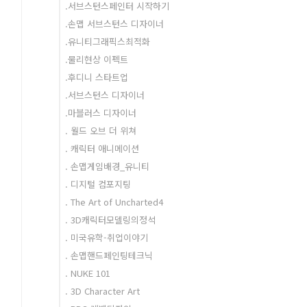
.서브스턴스페인터 시작하기
.손맵 서브스턴스 디자이너
.유니티그래픽스최적화
.물리현상 이펙트
.후디니 스타트업
.서브스턴스 디자이너
.마블러스 디자이너
. 월드 오브 더 위쳐
. 캐릭터 애니메이션
. 손맵게임배경_유니티
. 디지털 컴포지팅
. The Art of Uncharted4
. 3D캐릭터모델링의정석
. 미국유학-취업이야기
. 손맵핸드페인팅테크닉
. NUKE 101
. 3D Character Art