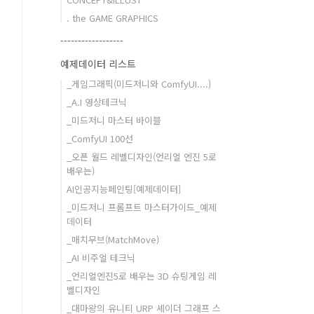
. the GAME GRAPHICS
------------------
예제데이터 리스트
_게임그래픽(미드저니와 ComfyUI....)
_A.I 영상테크닉
_미드저니 마스터 바이블
_ComfyUI 100선
_오픈 월드 레벨디자인(언리얼 엔진 5로
배우는)
AI인공지능페인팅[예제데이터]
_미드저니 프롬프트 마스터가이드_예제
데이터
_매치무브(MatchMove)
_AI 비주얼 테크닉
_언리얼엔진5로 배우는 3D 슈팅게임 레
벨디자인
_대마왕의 유니티 URP 셰이더 그래프 스