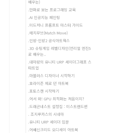
배우는)
.만화로 보는 프로그래밍 교육
.AI 인공지능 페인팅
.미드저니 프롬프트 마스터 가이드
.매치무브(Match Move)
.인왕-인왕2 공식아트웍스
.3D 슈팅게임 레벨디자인(언리얼 엔진5
로 배우는..
.대마왕의 유니티 URP 셰이더그래프 스
타트업
.마블러스 디자이너 시작하기
.호라이즌 제로 던 아트북
.포토스캔 시작하기
.어서 와! GPU 최적화는 처음이지?
.드래곤네스트 설정집 : 미스트랜드편
. 조지루카스의 시네마
.유니티 URP 셰이더 입문
.어쌔신크리드 오디세이 아트북