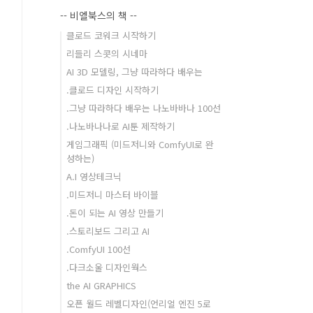
-- 비엘북스의 책 --
클로드 코워크 시작하기
리들리 스콧의 시네마
AI 3D 모델링, 그냥 따라하다 배우는
.클로드 디자인 시작하기
.그냥 따라하다 배우는 나노바바나 100선
.나노바나나로 AI툰 제작하기
게임그래픽 (미드저니와 ComfyUI로 완
성하는)
A.I 영상테크닉
.미드저니 마스터 바이블
.돈이 되는 AI 영상 만들기
.스토리보드 그리고 AI
.ComfyUI 100선
.다크소울 디자인웍스
the AI GRAPHICS
오픈 월드 레벨디자인(언리얼 엔진 5로