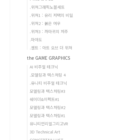
.위쳐그래픽노블세트
.위쳐1 : 유리 저택의 비밀
.위쳐2 : 붉은 여우
.위쳐3 : 까마귀의 저주
.마야도
.궨트 : 아트 오브 더 위쳐
the GAME GRAPHICS
AI 비주얼 테크닉
.모델링과 텍스처링 4
.유니티 비주얼 테크닉
모델링과 텍스처링#3
쉐이더&이펙트#1
모델링과 텍스처링#2
모델링과 텍스처링#1
유니티언리얼그리고VR
3D Technical Art
CONCEPT&ILLUST