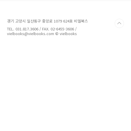
사항 1. 압축을 해제하실 때는 '반디집' 또는 '알
집'을 이용해서 압축을 해제해주세요.2. 맥OS에
서는 압축이 해제되지 않으므로, 윈도우 OS 환경
경기 고양시 일산동구 중앙로 1079 624호 비엘북스
으로 부팅한 후 압축을 해제해주세요. 3. '인터넷
익스플로어' 환경에서 다운로드 하시길 권합니
TEL. 031.817.3606 / FAX. 02-6455-3606 /
다.(크롬 및 기타 브라우저에서는 간혹 다운로드
vielbooks@vielbooks.com © vielbooks
오류가 발생할 수 ..