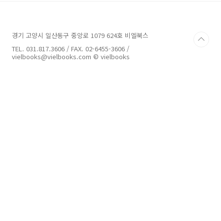
주세요.2. 맥OS에서는 압축이 해제되지 않으므
로, 윈도우 OS 환경으로 부팅한 후 압축을 해제해
주세요. # 예제데이터 다운로드하기아래 링크에
경기 고양시 일산동구 중앙로 1079 624호 비엘북스
서 예제데이터를 다운로드 하시면 됩니다.다운로
드 시간은 약 10분 전후로 사용자의 인터넷 환경
TEL. 031.817.3606 / FAX. 02-6455-3606 /
에 따라 다를 수 있습니다. [문의사
vielbooks@vielbooks.com © vielbooks
항]vielbooks@vielbooks.comTel) ..