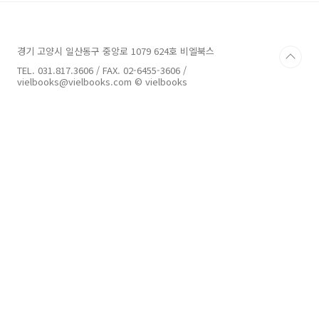
나아가 페이셜 애니메이션을 배워 봄으로써 다양
한 얼굴 표정의 변화도 표현해볼 수 있게 된다. 목
차 시작하기 1 - 헬로우, 스파인! 헬로우, 스파인
경기 고양시 일산동구 중앙로 1079 624호 비엘북스
- 애니메이션의 이해 - 애니메이션 제작 방식 - 스
파인과 라이브2D 비교 스파인을 사용하는 이유 -
TEL. 031.817.3606 / FAX. 02-6455-3606 /
스파인이란? 스파인 버전 - spine 3.8 - spine
vielbooks@vielbooks.com © vielbooks
3.8-beta - spi..