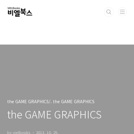
본문 바로가기
the GAME GRAPHICS/. the GAME GRAPHICS
the GAME GRAPHICS
by vielbooks
2013. 10. 25.