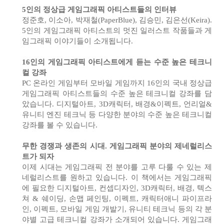
5인의 정상급 게임그래픽 아티스트들의 인터뷰
정준호, 이소아, 박재철(PaperBlue), 김승민, 김은선(Keira).
5인의 게임그래픽 아티스트의 멋진 일러스트 작품들과 게
임그래픽 이야기들이 소개됩니다.
16인의 게임그래픽 아티스트에게 듣는 수준 높은 테크니
컬 강좌
PC 온라인 게임부터 모바일 게임까지 16인의 국내 정상급
게임그래픽 아티스트들의 수준 높은 테크니컬 강좌를 담
았습니다. 디지털아트, 3D캐릭터, 배경&이펙트, 언리얼&
유니티 엔진 테크닉 등 다양한 분야의 수준 높은 테크니컬
강좌를 볼 수 있습니다.
무한 경쟁과 생존의 시대. 게임그래픽 분야의 제네럴리스
트가 되자
이제 시대는 게임그래픽 전 분야를 고루 다룰 수 있는 제
네럴리스트를 원하고 있습니다. 이 책에서는 게임그래픽
에 필요한 디지털아트, 컨셉디자인, 3D캐릭터, 배경, 텍스
쳐 & 쉐이딩, 손맵 페인팅, 이펙트, 캐릭터애니 파이프라
인, 이펙트, 모바일 게임 개발기, 유니티 테크닉 등의 각 분
야별 고급 테크니컬 강좌가 소개되어 있습니다. 게임그래