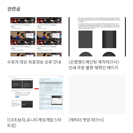
관련글
수포자 영상 좌표정보 오류 안내
[손맵핸드페인팅 제작테크닉]-
인쇄 부분 불량 재확인 페이지
[C#초보자,유니티게임개발스타
[캐릭터 셋업 테크닉]
트업]