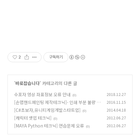
2
구독하기
'
바로잡습니다
' 카테고리의 다른 글
수포자 영상 좌표정보 오류 안내
2018.12.27
(0)
[손맵핸드페인팅 제작테크닉]- 인쇄 부분 불량 재
2016.11.15
확인 페이지
[C#초보자,유니티게임개발스타트업]
2014.04.18
(0)
(0)
[캐릭터 셋업 테크닉]
2012.06.27
(0)
[MAYA Python 테크닉] 연습문제 오류
2012.06.27
(0)