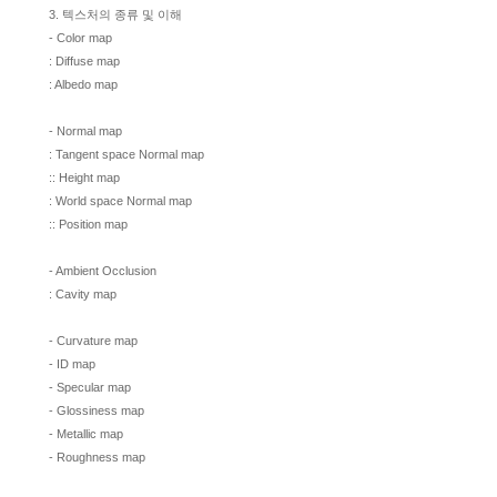
3. 텍스처의 종류 및 이해
- Color map
: Diffuse map
: Albedo map
- Normal map
: Tangent space Normal map
:: Height map
: World space Normal map
:: Position map
- Ambient Occlusion
: Cavity map
- Curvature map
- ID map
- Specular map
- Glossiness map
- Metallic map
- Roughness map