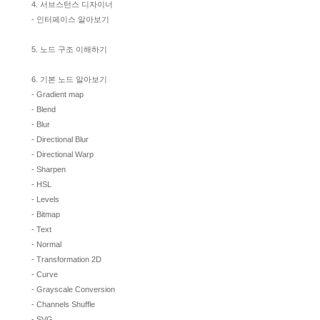
4. 서브스턴스 디자이너
- 인터페이스 알아보기
5. 노드 구조 이해하기
6. 기본 노드 알아보기
- Gradient map
- Blend
- Blur
- Directional Blur
- Directional Warp
- Sharpen
- HSL
- Levels
- Bitmap
- Text
- Normal
- Transformation 2D
- Curve
- Grayscale Conversion
- Channels Shuffle
- SVG