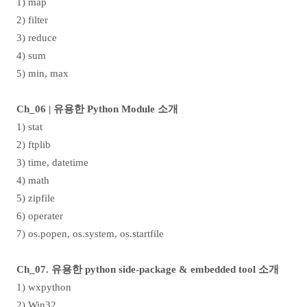
1) map
2) filter
3) reduce
4) sum
5) min, max
Ch_06 |
유용한
Python Module
소개
1) stat
2) ftplib
3) time, datetime
4) math
5) zipfile
6) operater
7) os.popen, os.system, os.startfile
Ch_07.
유용한
python side-package & embedded tool
소개
1) wxpython
2) Win32