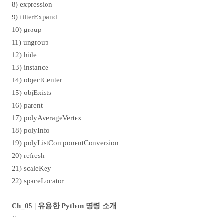
8) expression
9) filterExpand
10) group
11) ungroup
12) hide
13) instance
14) objectCenter
15) objExists
16) parent
17) polyAverageVertex
18) polyInfo
19) polyListComponentConversion
20) refresh
21) scaleKey
22) spaceLocator
Ch_05 |
유용한
Python
명령 소개