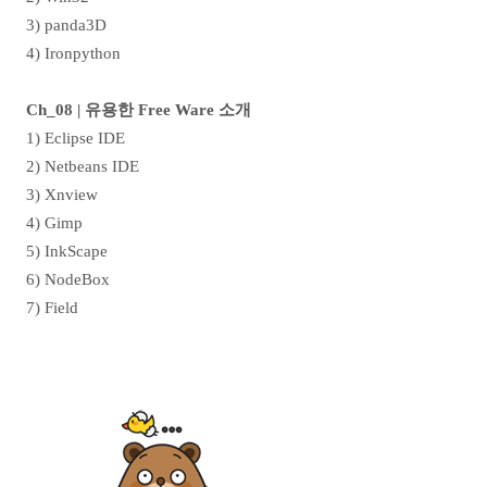
3) panda3D
4) Ironpython
Ch_08 |
유용한
Free Ware
소개
1) Eclipse IDE
2) Netbeans IDE
3) Xnview
4) Gimp
5) InkScape
6) NodeBox
7) Field