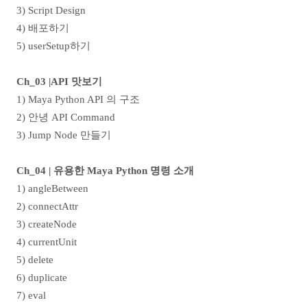
3) Script Design
4)
배포하기
5) userSetup
하기
Ch_03 |API
맛보기
1) Maya Python API
의 구조
2)
안녕
API Command
3) Jump Node
만들기
Ch_04 |
유용한
Maya Python
명령 소개
1) angleBetween
2) connectAttr
3) createNode
4) currentUnit
5) delete
6) duplicate
7) eval