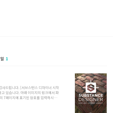
파일
1
감사드립니다. [서브스턴스 디자이너 시작
하고 있습니다. 아래 이미지의 링크에서 파
]의 7페이지에 표기된 암호를 입력하시면
는 '반디집' 또는 '알집'을 이용해서 압축
므로, 윈도우 OS 환경으로 부팅한 후 압축
 링크에서 예제데이터를 다운로드 하시면 됩