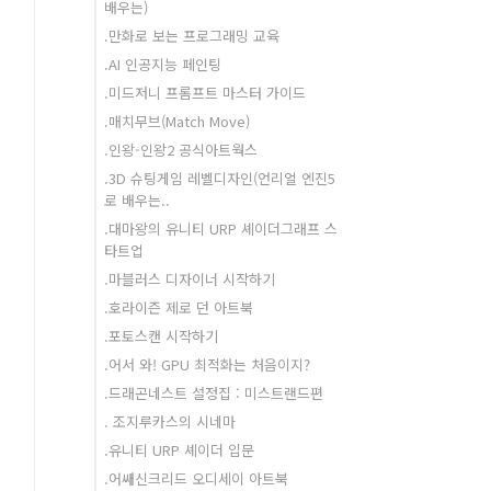
배우는)
.만화로 보는 프로그래밍 교육
.AI 인공지능 페인팅
.미드저니 프롬프트 마스터 가이드
.매치무브(Match Move)
.인왕-인왕2 공식아트웍스
.3D 슈팅게임 레벨디자인(언리얼 엔진5
로 배우는..
.대마왕의 유니티 URP 셰이더그래프 스
타트업
.마블러스 디자이너 시작하기
.호라이즌 제로 던 아트북
.포토스캔 시작하기
.어서 와! GPU 최적화는 처음이지?
.드래곤네스트 설정집 : 미스트랜드편
. 조지루카스의 시네마
.유니티 URP 셰이더 입문
.어쌔신크리드 오디세이 아트북