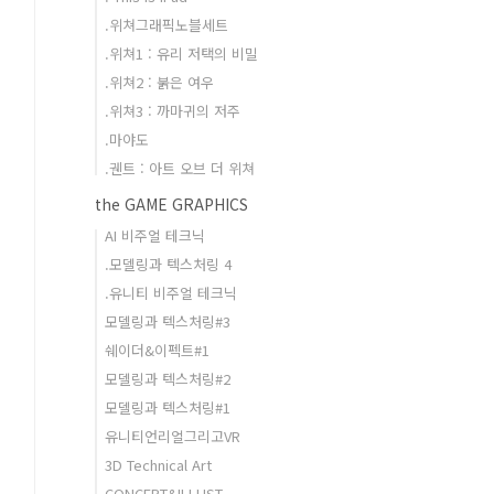
.위쳐그래픽노블세트
.위쳐1 : 유리 저택의 비밀
.위쳐2 : 붉은 여우
.위쳐3 : 까마귀의 저주
.마야도
.궨트 : 아트 오브 더 위쳐
the GAME GRAPHICS
AI 비주얼 테크닉
.모델링과 텍스처링 4
.유니티 비주얼 테크닉
모델링과 텍스처링#3
쉐이더&이펙트#1
모델링과 텍스처링#2
모델링과 텍스처링#1
유니티언리얼그리고VR
3D Technical Art
CONCEPT&ILLUST