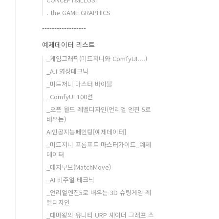
. the GAME GRAPHICS
------------------
예제데이터 리스트
_게임그래픽(미드저니와 ComfyUI....)
_A.I 영상테크닉
_미드저니 마스터 바이블
_ComfyUI 100선
_오픈 월드 레벨디자인(언리얼 엔진 5로
배우는)
AI인공지능페인팅[예제데이터]
_미드저니 프롬프트 마스터가이드_예제
데이터
_매치무브(MatchMove)
_AI 비주얼 테크닉
_언리얼엔진5로 배우는 3D 슈팅게임 레
벨디자인
_대마왕의 유니티 URP 셰이더 그래프 스