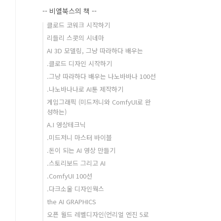
-- 비엘북스의 책 --
클로드 코워크 시작하기
리들리 스콧의 시네마
AI 3D 모델링, 그냥 따라하다 배우는
.클로드 디자인 시작하기
.그냥 따라하다 배우는 나노바바나 100선
.나노바나나로 AI툰 제작하기
게임그래픽 (미드저니와 ComfyUI로 완
성하는)
A.I 영상테크닉
.미드저니 마스터 바이블
.돈이 되는 AI 영상 만들기
.스토리보드 그리고 AI
.ComfyUI 100선
.다크소울 디자인웍스
the AI GRAPHICS
오픈 월드 레벨디자인(언리얼 엔진 5로