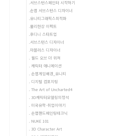
.서브스턴스페인터 시작하기
.손맵 서브스턴스 디자이너
.유니티그래픽스최적화
.물리현상 이펙트
.후디니 스타트업
.서브스턴스 디자이너
.마블러스 디자이너
. 월드 오브 더 위쳐
. 캐릭터 애니메이션
. 손맵게임배경_유니티
. 디지털 컴포지팅
. The Art of Uncharted4
. 3D캐릭터모델링의정석
. 미국유학-취업이야기
. 손맵핸드페인팅테크닉
. NUKE 101
. 3D Character Art