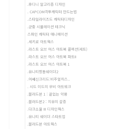
.후디니 알고리즘 디자인
. CAPCOM격투캐릭터 만드는법
.스타일라이즈드 캐릭터디자인
.군중 시뮬레이션 테크닉
스파인 캐릭터 애니메이션
.세키로 아트웍스
.라스트 오브 어스 아트북 콜렉션(세트)
.라스트 오브 어스 아트북 파트II
.라스트 오브 어스 아트북 1
.유니티짱툰쉐이더2
.어쌔신크리드:비주얼히스..
. 시드 미드의 무비 아트워크
.블러드본 1 : 끝없는 악몽
.블러드본2 : 치유의 갈증
.다크소울 III 디자인웍스
.유니티 쉐이더 스타트업
.블러드본 아트웍스